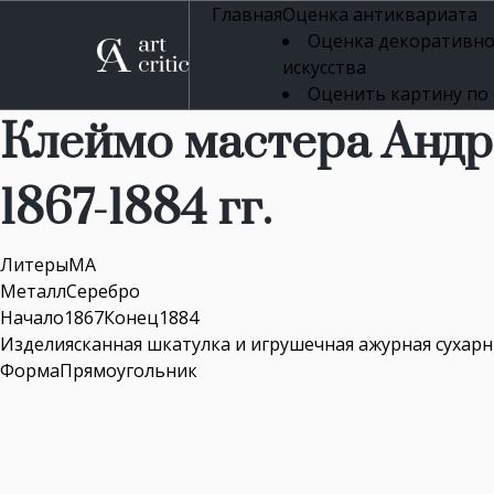
Главная
Оценка антиквариата
Оценка декоративно
искусства
Оценить картину по
профессиональная оцен
Клеймо мастера Анд
Оценка живописи
Оценка серебряных 
1867-1884 гг.
Оценка фарфора
Оценка осветительн
Оценка антикварног
ЛитерыМА
Оценка антикварной
МеталлСеребро
Оценка книг
Начало1867Конец1884
Оценка бронзовых и
Изделиясканная шкатулка и игрушечная ажурная сухарница,
Оценка икон
ФормаПрямоугольник