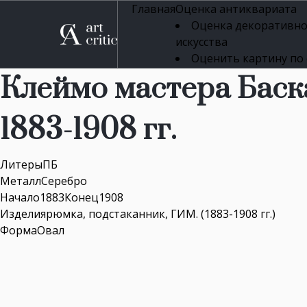
Главная
Оценка антиквариата
Оценка декоративно
искусства
Оценить картину по
профессиональная оцен
Клеймо мастера Баск
Оценка живописи
Оценка серебряных 
1883-1908 гг.
Оценка фарфора
Оценка осветительн
Оценка антикварног
ЛитерыПБ
Оценка антикварной
МеталлСеребро
Оценка книг
Начало1883Конец1908
Оценка бронзовых и
Изделиярюмка, подстаканник, ГИМ. (1883-1908 гг.)
Оценка икон
ФормаОвал