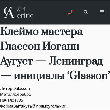
Клеймо мастера
Глассон Иоганн
Аугуст — Ленинград
— инициалы ‘Glasson’
ЛитерыGlasson
МеталлСеребро
Начало1785
ФормаВытянутый прямоугольник