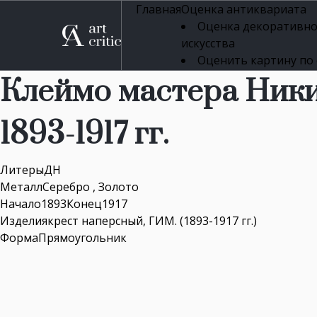
Главная
Оценка антиквариата
Оценка декоративно
искусства
Оценить картину по
профессиональная оцен
Клеймо мастера Ники
Оценка живописи
Оценка серебряных 
1893-1917 гг.
Оценка фарфора
Оценка осветительн
Оценка антикварног
ЛитерыДН
Оценка антикварной
МеталлСеребро , Золото
Оценка книг
Начало1893Конец1917
Оценка бронзовых и
Изделиякрест наперсный, ГИМ. (1893-1917 гг.)
Оценка икон
ФормаПрямоугольник