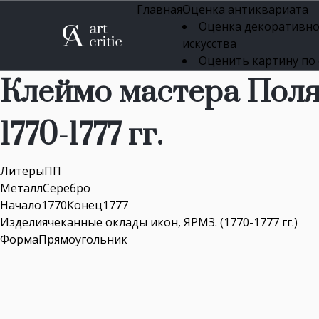
Главная
Оценка антиквариата
Оценка декоративно
искусства
Оценить картину по
профессиональная оцен
Клеймо мастера Поля
Оценка живописи
Оценка серебряных 
1770-1777 гг.
Оценка фарфора
Оценка осветительн
Оценка антикварног
ЛитерыПП
Оценка антикварной
МеталлСеребро
Оценка книг
Начало1770Конец1777
Оценка бронзовых и
Изделиячеканные оклады икон, ЯРМЗ. (1770-1777 гг.)
Оценка икон
ФормаПрямоугольник