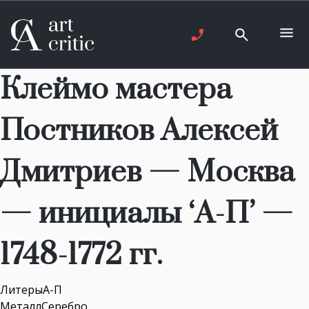
Клеймо мастера
Постников Алексей
Дмитриев — Москва
— инициалы ‘А-П’ —
1748-1772 гг.
ЛитерыА-П
МеталлСеребро