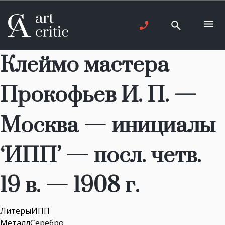
Клеймо мастера
Прокофьев И. П. —
Москва — инициалы
‘ИПП’ — посл. четв.
19 в. — 1908 г.
ЛитерыИПП
МеталлСеребро