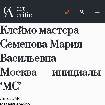
Клеймо мастера
Семенова Мария
Васильевна —
Москва — инициалы
‘МС’
ЛитерыМС
МеталлСеребро