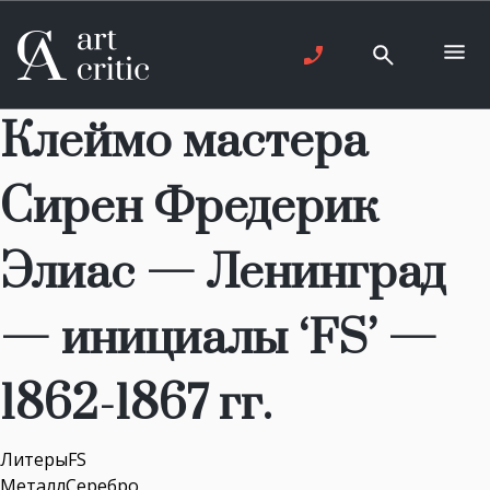
Клеймо мастера
Сирен Фредерик
Элиас — Ленинград
— инициалы ‘FS’ —
1862-1867 гг.
ЛитерыFS
МеталлСеребро