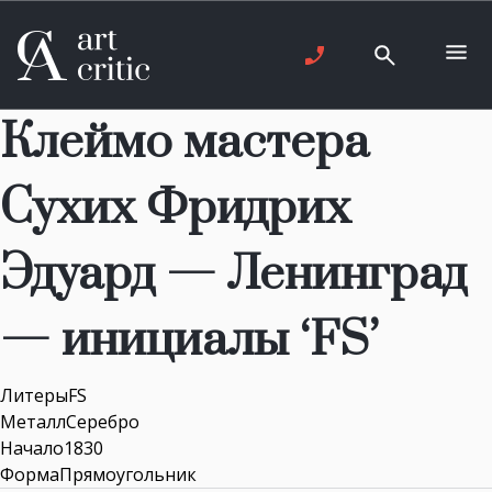
Клеймо мастера
Сухих Фридрих
Эдуард — Ленинград
— инициалы ‘FS’
ЛитерыFS
МеталлСеребро
Начало1830
ФормаПрямоугольник