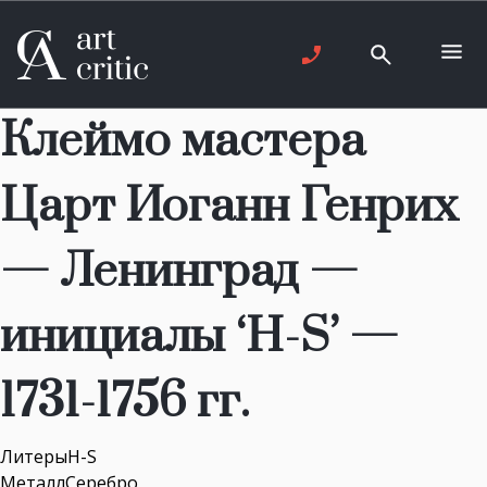
Клеймо мастера
Царт Иоганн Генрих
— Ленинград —
инициалы ‘H-S’ —
1731-1756 гг.
ЛитерыH-S
МеталлСеребро