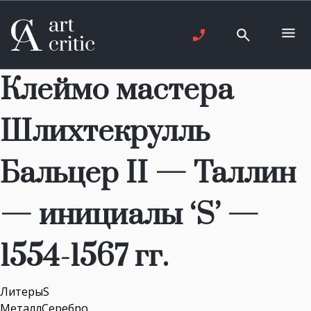
Клеймо мастера
Шлихтекрулль
Бальцер II — Таллин
— инициалы ‘S’ —
1554-1567 гг.
ЛитерыS
МеталлСеребро