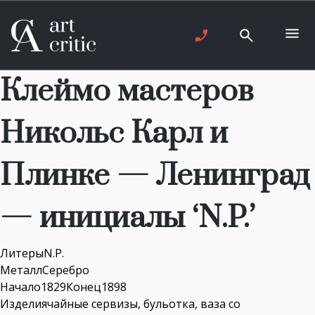
Клеймо мастеров
Никольс Карл и
Плинке — Ленинград
— инициалы ‘N.P.’
ЛитерыN.P.
МеталлСеребро
Начало1829Конец1898
Изделиячайные сервизы, бульотка, ваза со