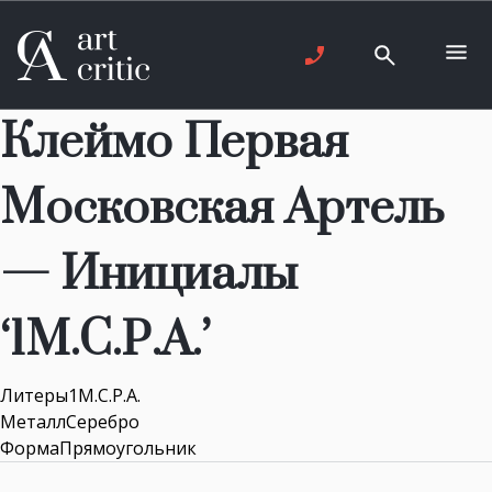
Клеймо Первая
Московская Артель
— Инициалы
‘1М.С.Р.А.’
Литеры1М.С.Р.А.
МеталлСеребро
ФормаПрямоугольник