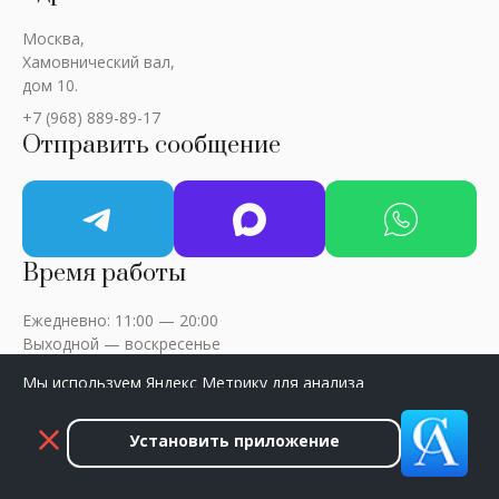
Москва,
Хамовнический вал,
дом 10.
+7 (968) 889-89-17
Отправить сообщение
Время работы
Ежедневно: 11:00 — 20:00
Выходной — воскресенье
Мы используем Яндекс Метрику для анализа
посещаемости сайта. Нажмите «Принять», чтобы
разрешить сбор данных.
Установить приложение
ART-CRITIC © 2018 - 2026 / Все права защищены
Принять
Закрыть