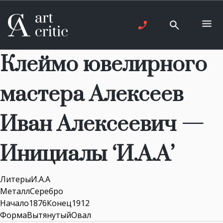
Клеймо ювелирного
мастера Алексеев
Иван Алексеевич —
Инициалы ‘И.А.А’
ЛитерыИ.А.А
МеталлСеребро
Начало1876Конец1912
ФормаВытянутыйОвал