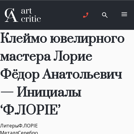
Клеймо ювелирного
мастера Лорие
Фёдор Анатольевич
— Инициалы
‘Ф.ЛОРIЕ’
ЛитерыФ.ЛОРIЕ
МеталлСеребро