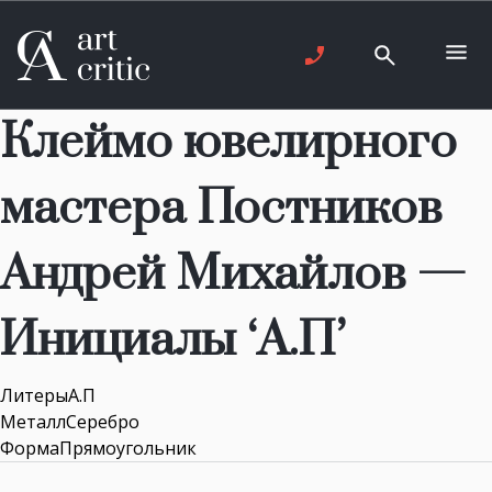
Клеймо ювелирного
мастера Постников
Андрей Михайлов —
Инициалы ‘А.П’
ЛитерыА.П
МеталлСеребро
ФормаПрямоугольник