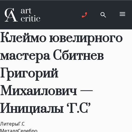
Клеймо ювелирного
мастера Сбитнев
Григорий
Михаилович —
Инициалы ‘Г.С’
ЛитерыГ.С
МеталлСеребро