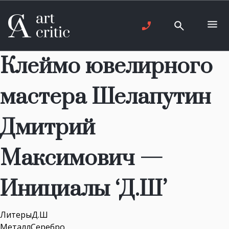
Клеймо ювелирного
мастера Шелапутин
Дмитрий
Максимович —
Инициалы ‘Д.Ш’
ЛитерыД.Ш
МеталлСеребро