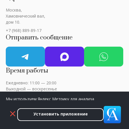
Москва,
Хамовнический вал,
дом 10.
+7 (968) 889-89-17
Отправить сообщение
Время работы
Ежедневно: 11:00 — 20:00
Выходной — воскресенье
Мы используем Яндекс Метрику для анализа
посещаемости сайта. Нажмите «Принять», чтобы
разрешить сбор данных.
Установить приложение
ART-CRITIC © 2018 - 2026 / Все права защищены
Принять
Закрыть