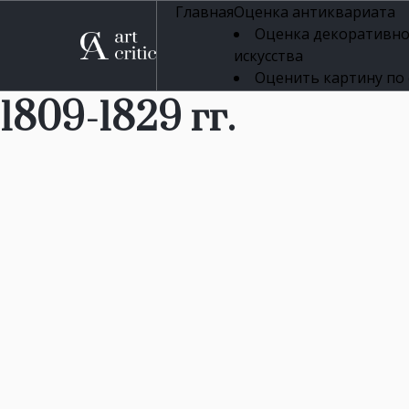
Главная
Оценка антиквариата
Оценка декоративно
искусства
Оценить картину по
профессиональная оцен
1809-1829 гг.
Оценка живописи
Оценка серебряных 
Оценка фарфора
Оценка осветительн
Оценка антикварног
Оценка антикварной
Оценка книг
Оценка бронзовых и
Оценка икон