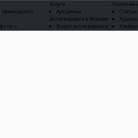
Услуги
Полезная
 прикладного
Аукционы
Статьи
антиквариата в Москве
Художн
 фото —
Выкуп антиквариата
Клейма
ка картин онлайн
в день обращения
Указате
Высокая цена выкупа
клейм 17-
изделий
антиквариата
Бижуте
Эксперты
Серебр
ых приборов
антиквариата
Литейн
о стекла
Антикварные книги
мастерски
 мебели
Скупка антиквариата
Фарфо
Скупка антикварной
Ювели
зделий
мебели
Скупка антикварных
часов
Продать старинные
часы в Москве
Скупка старинных
вещей