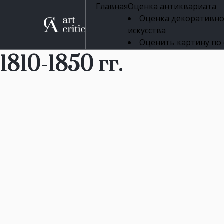
Главная
Оценка антиквариата
Оценка декоративно
искусства
Оценить картину по
профессиональная оцен
1810-1850 гг.
Оценка живописи
Оценка серебряных 
Оценка фарфора
Оценка осветительн
Оценка антикварног
Оценка антикварной
Оценка книг
Оценка бронзовых и
Оценка икон