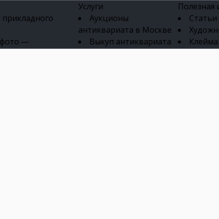
Услуги
Полезная
 прикладного
Аукционы
Статьи
антиквариата в Москве
Художн
 фото —
Выкуп антиквариата
Клейма
ка картин онлайн
в день обращения
Указате
Высокая цена выкупа
клейм 17-
изделий
антиквариата
Бижуте
Эксперты
Серебр
ых приборов
антиквариата
Литейн
о стекла
Антикварные книги
мастерски
 мебели
Скупка антиквариата
Фарфо
Скупка антикварной
Ювели
зделий
мебели
Скупка антикварных
часов
Продать старинные
часы в Москве
Скупка старинных
вещей