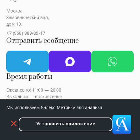
Москва,
Хамовнический вал,
дом 10.
+7 (968) 889-89-17
Отправить сообщение
Время работы
Ежедневно: 11:00 — 20:00
Выходной — воскресенье
Мы используем Яндекс Метрику для анализа
посещаемости сайта. Нажмите «Принять», чтобы
разрешить сбор данных.
Установить приложение
ART-CRITIC © 2018 - 2026 / Все права защищены
Принять
Закрыть