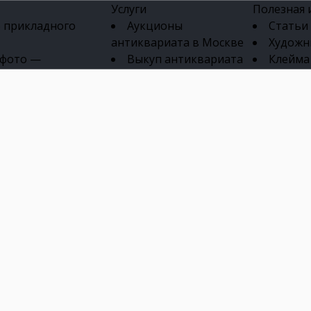
Услуги
Полезная
 прикладного
Аукционы
Статьи
антиквариата в Москве
Художн
 фото —
Выкуп антиквариата
Клейма
ка картин онлайн
в день обращения
Указате
Высокая цена выкупа
клейм 17-
изделий
антиквариата
Бижуте
Эксперты
Серебр
ых приборов
антиквариата
Литейн
о стекла
Антикварные книги
мастерски
 мебели
Скупка антиквариата
Фарфо
Скупка антикварной
Ювели
зделий
мебели
Скупка антикварных
часов
Продать старинные
часы в Москве
Скупка старинных
вещей