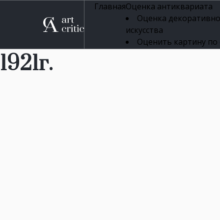
Главная
Оценка антиквариата
Оценка декоративно
искусства
Оценить картину по
профессиональная оцен
1921г.
Оценка живописи
Оценка серебряных 
Оценка фарфора
Оценка осветительн
Оценка антикварног
Оценка антикварной
Оценка книг
Оценка бронзовых и
Оценка икон