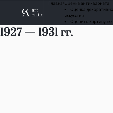
Главная
Оценка антиквариата
Оценка декоративно
искусства
Оценить картину по
профессиональная оцен
1927 — 1931 гг.
Оценка живописи
Оценка серебряных 
Оценка фарфора
Оценка осветительн
Оценка антикварног
Оценка антикварной
Оценка книг
Оценка бронзовых и
Оценка икон