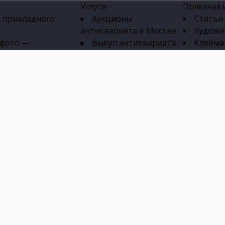
Услуги
Полезная
 прикладного
Аукционы
Статьи
антиквариата в Москве
Художн
 фото —
Выкуп антиквариата
Клейма
ка картин онлайн
в день обращения
Указате
Высокая цена выкупа
клейм 17-
изделий
антиквариата
Бижуте
Эксперты
Серебр
ых приборов
антиквариата
Литейн
о стекла
Антикварные книги
мастерски
 мебели
Скупка антиквариата
Фарфо
Скупка антикварной
Ювели
зделий
мебели
Скупка антикварных
часов
Продать старинные
часы в Москве
Скупка старинных
вещей