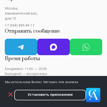
Москва,
Хамовнический вал,
дом 10.
+7 (968) 889-89-17
Отправить сообщение
Время работы
Ежедневно: 11:00 — 20:00
Выходной — воскресенье
Мы используем Яндекс Метрику для анализа
посещаемости сайта. Нажмите «Принять», чтобы
разрешить сбор данных.
Установить приложение
ART-CRITIC © 2018 - 2026 / Все права защищены
Принять
Закрыть