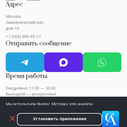
Адрес
Москва,
Хамовнический вал,
дом 10.
+7 (968) 889-89-17
Отправить сообщение
Время работы
Ежедневно: 11:00 — 20:00
Выходной — воскресенье
Мы используем Яндекс Метрику для анализа
посещаемости сайта. Нажмите «Принять», чтобы
разрешить сбор данных.
Установить приложение
ART-CRITIC © 2018 - 2026 / Все права защищены
Принять
Закрыть