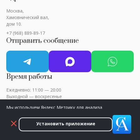
Москва,
Хамовнический вал,
дом 10.
+7 (968) 889-89-17
Отправить сообщение
Время работы
Ежедневно: 11:00 — 20:00
Выходной — воскресенье
Мы используем Яндекс Метрику для анализа
посещаемости сайта. Нажмите «Принять», чтобы
разрешить сбор данных.
Установить приложение
ART-CRITIC © 2018 - 2026 / Все права защищены
Принять
Закрыть