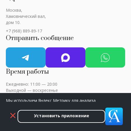
Москва,
Хамовнический вал,
дом 10.
+7 (968) 889-89-17
Отправить сообщение
Время работы
Ежедневно: 11:00 — 20:00
Выходной — воскресенье
Мы используем Яндекс Метрику для анализа
посещаемости сайта. Нажмите «Принять», чтобы
разрешить сбор данных.
Установить приложение
ART-CRITIC © 2018 - 2026 / Все права защищены
Принять
Закрыть