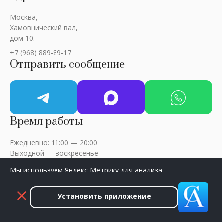
Москва,
Хамовнический вал,
дом 10.
+7 (968) 889-89-17
Отправить сообщение
Время работы
Ежедневно: 11:00 — 20:00
Выходной — воскресенье
Мы используем Яндекс Метрику для анализа
посещаемости сайта. Нажмите «Принять», чтобы
разрешить сбор данных.
Установить приложение
ART-CRITIC © 2018 - 2026 / Все права защищены
Принять
Закрыть