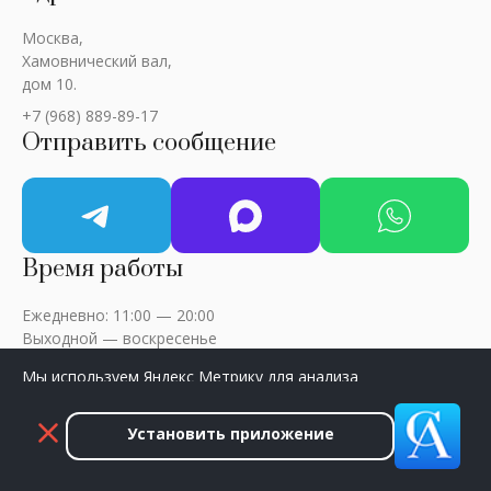
Москва,
Хамовнический вал,
дом 10.
+7 (968) 889-89-17
Отправить сообщение
Время работы
Ежедневно: 11:00 — 20:00
Выходной — воскресенье
Мы используем Яндекс Метрику для анализа
посещаемости сайта. Нажмите «Принять», чтобы
разрешить сбор данных.
Установить приложение
ART-CRITIC © 2018 - 2026 / Все права защищены
Принять
Закрыть