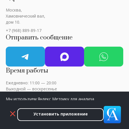
Москва,
Хамовнический вал,
дом 10.
+7 (968) 889-89-17
Отправить сообщение
Время работы
Ежедневно: 11:00 — 20:00
Выходной — воскресенье
Мы используем Яндекс Метрику для анализа
посещаемости сайта. Нажмите «Принять», чтобы
разрешить сбор данных.
Установить приложение
ART-CRITIC © 2018 - 2026 / Все права защищены
Принять
Закрыть