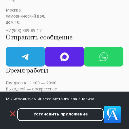
Москва,
Хамовнический вал,
дом 10.
+7 (968) 889-89-17
Отправить сообщение
Время работы
Ежедневно: 11:00 — 20:00
Выходной — воскресенье
Мы используем Яндекс Метрику для анализа
посещаемости сайта. Нажмите «Принять», чтобы
разрешить сбор данных.
Установить приложение
ART-CRITIC © 2018 - 2026 / Все права защищены
Принять
Закрыть