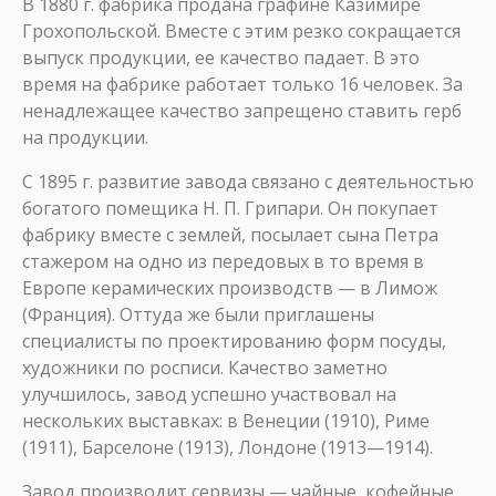
В 1880 г. фабрика продана графине Казимире
Грохопольской. Вместе с этим резко сокращается
выпуск продукции, ее качество падает. В это
время на фабрике работает только 16 человек. За
ненадлежащее качество запрещено ставить герб
на продукции.
С 1895 г. развитие завода связано с деятельностью
богатого помещика Н. П. Грипари. Он покупает
фабрику вместе с землей, посылает сына Петра
стажером на одно из передовых в то время в
Европе керамических производств — в Лимож
(Франция). Оттуда же были приглашены
специалисты по проектированию форм посуды,
художники по росписи. Качество заметно
улучшилось, завод успешно участвовал на
нескольких выставках: в Венеции (1910), Риме
(1911), Барселоне (1913), Лондоне (1913—1914).
Завод производит сервизы — чайные, кофейные,