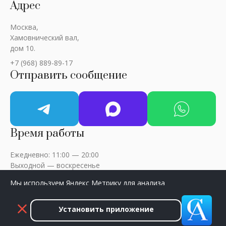
Адрес
Москва,
Хамовнический вал,
дом 10.
+7 (968) 889-89-17
Отправить сообщение
Время работы
Ежедневно: 11:00 — 20:00
Выходной — воскресенье
Мы используем Яндекс Метрику для анализа
посещаемости сайта. Нажмите «Принять», чтобы
разрешить сбор данных.
Установить приложение
ART-CRITIC © 2018 - 2026 / Все права защищены
Принять
Закрыть