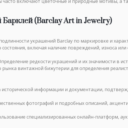
ы часто включают цветочные и природные мотивы, а та
арклей (Barclay Art in Jewelry)
 подлинности украшений Barclay по маркировке и хара
о состояния, включая наличие повреждений, износа ил
 Определение редкости украшений и их значимости в ист
го рынка винтажной бижутерии для определения реалис
а исторической информации и документации, подтвер
ачественных фотографий и подробных описаний, акцен
пользование специализированных онлайн-платформ, ау