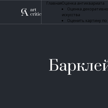
Главная
Оценка антиквариата
Оценка декоративно
искусства
Оценить картину по
профессиональная оцен
Оценка живописи
Оценка серебряных 
Оценка фарфора
Оценка осветительн
Оценка антикварног
Барклей 
Оценка антикварной
Оценка книг
Оценка бронзовых и
Оценка икон