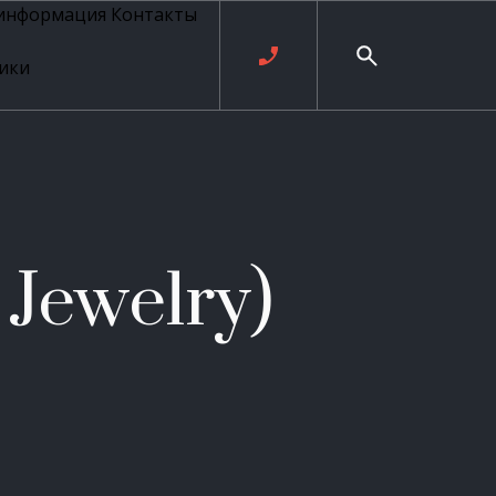
 информация
Контакты
ики
ль русских
20 века
рия
о
ые
е
 Jewelry)
ровые
рные