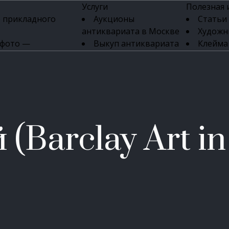
Услуги
Полезная
 прикладного
Аукционы
Статьи
антиквариата в Москве
Художн
 фото —
Выкуп антиквариата
Клейма
ка картин онлайн
в день обращения
Указате
Высокая цена выкупа
клейм 17-
изделий
антиквариата
Бижуте
Эксперты
Серебр
ых приборов
антиквариата
Литейн
о стекла
Антикварные книги
мастерски
(Barclay Art in
 мебели
Скупка антиквариата
Фарфо
Скупка антикварной
Ювели
зделий
мебели
Скупка антикварных
часов
Продать старинные
часы в Москве
Скупка старинных
вещей