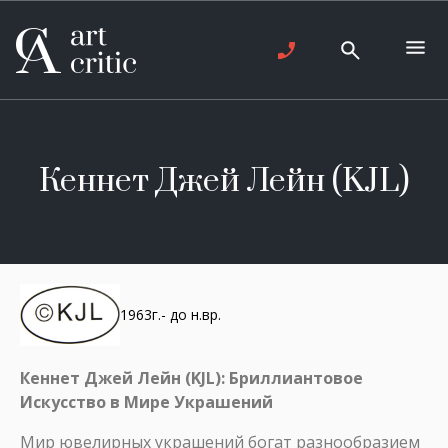
Кеннет Джей Лейн (KJL)
1963г.- до н.вр.
Кеннет Джей Лейн (KJL): Бриллиантовое
Искусство в Мире Украшений
Мир ювелирных украшений богат разнообразием