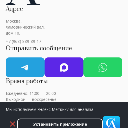
Адрес
Москва,
Хамовнический вал,
дом 10.
+7 (968) 889-89-17
Отправить сообщение
Время работы
Ежедневно: 11:00 — 20:00
Выходной — воскресенье
Мы используем Яндекс Метрику для анализа
посещаемости сайта. Нажмите «Принять», чтобы
разрешить сбор данных.
Установить приложение
ART-CRITIC © 2018 - 2026 / Все права защищены